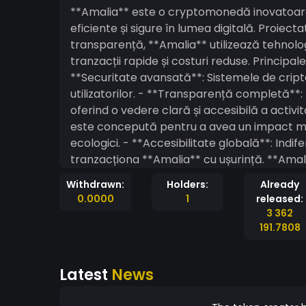
**Amalia** este o cryptomonedă inovatoare ș
eficiente și sigure în lumea digitală. Proiec
transparență, **Amalia** utilizează tehnolo
tranzacții rapide și costuri reduse. Principalele avantaje ale monedei **Amalia** includ: -
**Securitate avansată**: Sistemele de cripta
utilizatorilor. - **Transparență completă**:
oferind o vedere clară și accesibilă a activit
este concepută pentru a avea un impact min
ecologici. - **Accesibilitate globală**: Indife
tranzacționa **Amalia** cu ușurință. **Amalia** își propune să transforme modul în care
oamenii gestionează și investesc în criptoval
Withdrawn:
Holders:
Already
pentru investitorii de toate nivelurile. De l
0.0000
1
released:
digitală care își propune să revoluționeze pi
3 362
191.7808
Latest
News