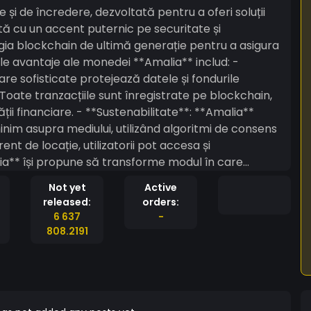
i de încredere, dezvoltată pentru a oferi soluții
tată cu un accent puternic pe securitate și
gia blockchain de ultimă generație pentru a asigura
re sofisticate protejează datele și fondurile
 Toate tranzacțiile sunt înregistrate pe blockchain,
ății financiare. - **Sustenabilitate**: **Amalia**
im asupra mediului, utilizând algoritmi de consens
rent de locație, utilizatorii pot accesa și
ute, oferind o alternativă viabilă și de încredere
Not yet
Active
a începători la profesioniști, **Amalia** este moneda
released:
orders:
ața financiară.
6 637
-
808.2191