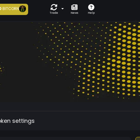
0
BITCORN
Trade
News
Help
oken settings