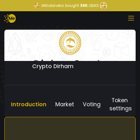
Mitrabineka
bought
39K
LIBAS
Crypto Dirham
Token
Introduction
Market
Voting
settings