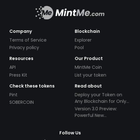
Company
Blockchain
Terms of Service
Explorer
Privacy policy
Pool
Resources
Our Product
API
MintMe Coin
Press Kit
List your token
Check these tokens
Read about
Pint
Deploy your Token on
Any Blockchain for Only
SOBERCOIN
$49!
Version 3.0 Preview:
Powerful New
Partnerships!
Follow Us