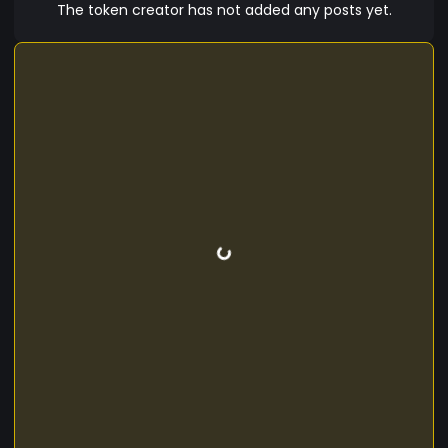
عن الاستغلال. ? وحدة الأمة – عملة إسلامية مستقلة، خالية
The token creator has not added any posts yet.
من أي هيمنة خارجية. ? زكاة تلقائية – دعم للمجتمعات، لا
تمويل للفساد. انضم إلى ثورة مالية تلتزم بأوامر الله، لا
بقوانين الظلم البشرية.