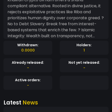
compliant alternative. Rooted in divine justice, it
rejects exploitative practices like Riba and
prioritizes human dignity over corporate greed. ?
No to Debt Slavery: Break free from interest-
based systems that enrich the few. ? Islamic
Integrity: Wealth built on transparency, not
exploitation. ? Ummah Unity: A currency for
Withdrawn:
Holders:
Muslims, by Muslims, free from foreign control. ?
0.0000
1
Zakat Automation: Redirect wealth to
communities, not corrupt institutions. Join a
Already released:
Not yet released:
financial revolution that honors Allah’s
-
-
commandments, not man-made systems of
oppression. درهم الخلافة الرقمية – درعٌ ضد الاستغلال
Active orders:
في عالم تسيطر عليه الأنظمة الجشعة التي تُكرِّس الديون
-
والظلم، يُقدِّم درهم الخلافة الرقمية بديلاً شرعياً يرفض الربا
والاستغلال، ويضع كرامة الإنسان فوق الأطماع المادية. ? لا
Latest
News
لعبودية الديون – تحرر من أنظمة الفائدة التي تستعبد
الشعوب. ? قيم إسلامية – ثروة مبنية على الشفافية، بعيدة