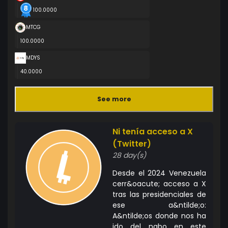
100.0000
MTCG
100.0000
MDYS
40.0000
See more
Ni tenía acceso a X
(Twitter)
28 day(s)
Desde el 2024 Venezuela
cerr&oacute; acceso a X
tras las presidenciales de
ese a&ntilde;o:
A&ntilde;os donde nos ha
ido del nabo en este