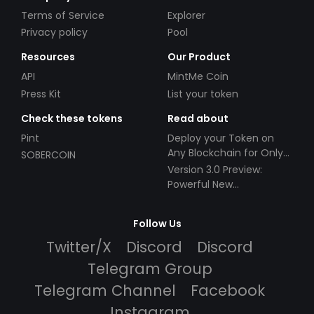
Terms of Service
Explorer
Privacy policy
Pool
Resources
Our Product
API
MintMe Coin
Press Kit
List your token
Check these tokens
Read about
Pint
Deploy your Token on
Any Blockchain for Only
SOBERCOIN
$49!
Version 3.0 Preview:
Powerful New
Partnerships!
Follow Us
Twitter/X
Discord
Discord
Telegram Group
Telegram Channel
Facebook
Instagram