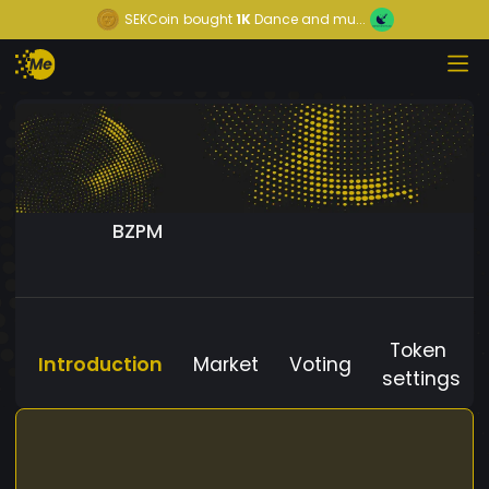
SEKCoin
bought
1K
Dance and mu...
BZPM
Token
Introduction
Market
Voting
settings