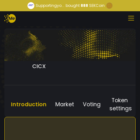
Supportingyo...
bought
888
SEKCoin
CICX
Token
Introduction
Market
Voting
settings