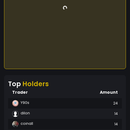
Top
Holders
Trader
Amount
Y90s
24
dilon
14
coinall
14