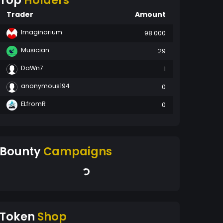
Top
Holders
Trader
Amount
Imaginarium
98 000
Musician
29
DaWn7
1
anonymous194
0
ELfromR
0
Bounty
Campaigns
Token
Shop