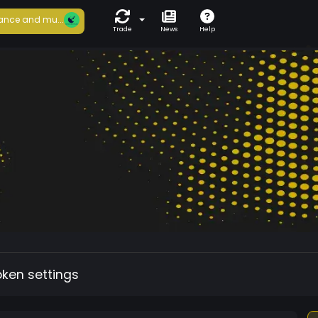
ance and mu...
Trade
News
Help
oken settings