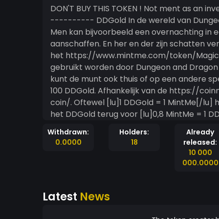
DON'T BUY THIS TOKEN ! Not ment as an investment token. You will loose money! ------------
---------- DDGold In de wereld van Dungeon & Dragons wordt er betaald met goudstukken.
Men kan bijvoorbeeld een overnachting in 
aanschaffen. En her en der zijn schatten ver
het https://www.mintme.com/token/Magic organ
gebruikt worden door Dungeon and Dragon s
kunt de munt ook thuis of op een andere speellocatie gebruiken. Voor €1,00
100 DDGold. Afhankelijk van de https://c
coin/. Oftewel [lu]1 DDGold = 1 MintMe[/lu] https://www.mintme.com/token/Magic koopt al
het DDGold terug voor [lu]0,8 MintMe = 1 DDGold[/lu] De winst investeren 
https://www.mintme.com/token/Magic. En 
Withdrawn:
Holders:
Already
passen we de prijzen natuurlijk aan. ---------------------- Het gebruik van DDGold biedt
0.0000
18
released:
een aantal voordelen. Omdat spelers met DDGold betalen kunnen de DM's iets bijverdienen. Er
10 000
kan een bedrag vooraf aan de DM betaald wo
000.0000
game" betaald. De DM kan objecten en goud weggeven die ook een echte waarde, in euro's,
hebben. In een league kan DDGold van campaign naar campaign meegenomen worden.
Latest
News
DDGold kun je omwisselen voor MintMe. Min
Tokens (projecten). Je kunt MintMe zelfs verkopen voor BitCoin en Etherium. Je kunt dan met