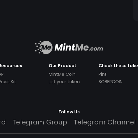
Resources
Our Product
Check these tok
API
MintMe Coin
Pint
Press Kit
List your token
SOBERCOIN
Follow Us
rd
Telegram Group
Telegram Channel