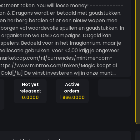
een herberg betalen of er een nieuw wapen mee
borgen vol waardevolle spullen en goudstukken. In
iseren we D&D campaigns. DDgold kan
pelers. Bedoeld voor in het Imagianrium, maar je
 krijg je ongeveer
oinmarketcap.com/nl/currencies/mintme-com-
wij in onze munt;
mocht MintMe drastisch in waarde veranderen dan
Not yet
Active
released:
orders:
0.0000
1 966.0000
rden afhankelijk van het level of de DM wordt "in
tMe kun je weer investeren in andere MintMe