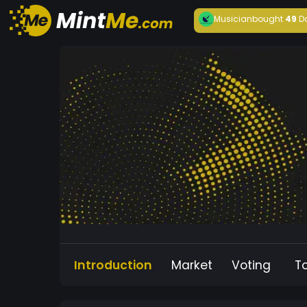
Musician
bought
49
D
Introduction
Market
Voting
T