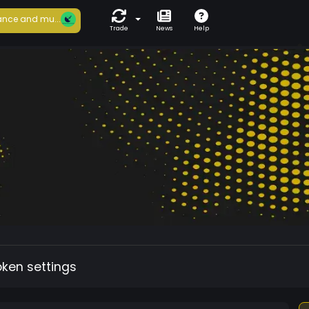
nce and mu...
Trade
News
Help
oken settings