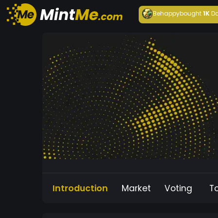
Behappy
bought
1K
Da
Introduction
Market
Voting
T