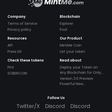
Company
Blockchain
Terms of Service
Explorer
Privacy policy
Pool
Resources
Our Product
API
MintMe Coin
Press Kit
List your token
Check these tokens
Read about
Pint
Deploy your Token on
Any Blockchain for Only
SOBERCOIN
$49!
Version 3.0 Preview:
Powerful New
Partnerships!
Follow Us
Twitter/X
Discord
Discord