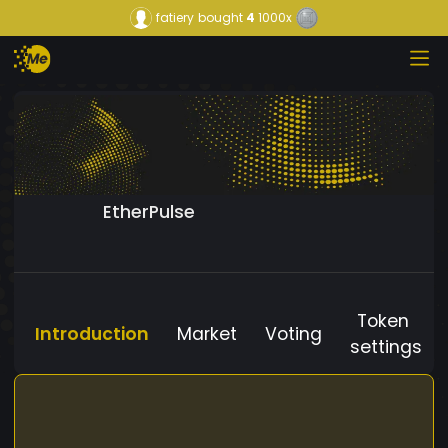
fatiery
bought
4
1000x
EtherPulse
Token
Introduction
Market
Voting
settings