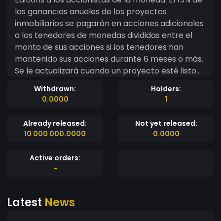
las ganancias anuales de los proyectos
inmobiliarios se pagarán en acciones adicionales
a los tenedores de monedas divididas entre el
monto de sus acciones si los tenedores han
mantenido sus acciones durante 6 meses o más.
Se le actualizará cuando un proyecto esté listo
para generar ingresos continuará apartando
Withdrawn:
Holders:
ingresos adicionales de los alquileres de
0.0000
1
vacaciones para aumentar la cartera de
propiedades de alquiler de vacaciones y que
Already released:
Not yet released:
generan ingresos. CONFIAREMOS EN GRANDE EN
10 000 000.0000
0.0000
SUS DONACIONES INICIALES ASÍ COMO EN LA
COMPRA DIRECTA. ESTA SERÁ UNA GRAN OPCIÓN
Active orders:
A LARGO PLAZO YA QUE EL VALOR DEL Master
-
Edition CRECERÁ CON EL TIEMPO DESDE QUE LA
MONEDA TIENE VALOR DE DEVOLUCIÓN.
Latest
News