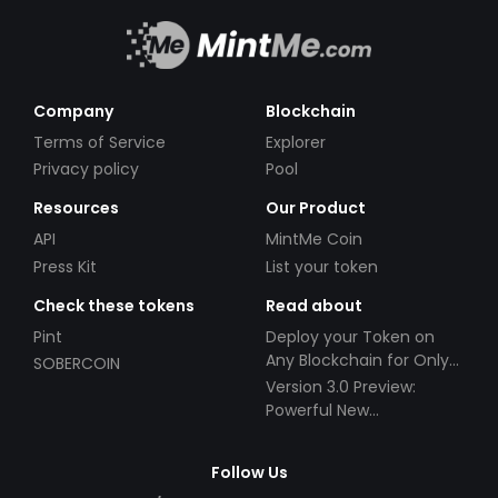
Company
Blockchain
Terms of Service
Explorer
Privacy policy
Pool
Resources
Our Product
API
MintMe Coin
Press Kit
List your token
Check these tokens
Read about
Pint
Deploy your Token on
Any Blockchain for Only
SOBERCOIN
$49!
Version 3.0 Preview:
Powerful New
Partnerships!
Follow Us