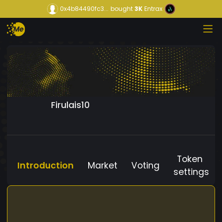
0x4b84490fc3...
bought
3K
Entrax
Firulais10
Token
Introduction
Market
Voting
settings