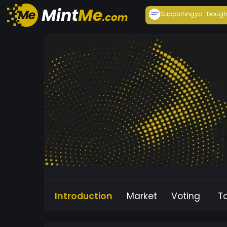
Supportingyo...
bough
Introduction
Market
Voting
T