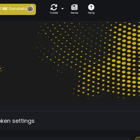
t
6K
Donatello
Trade
News
Help
oken settings