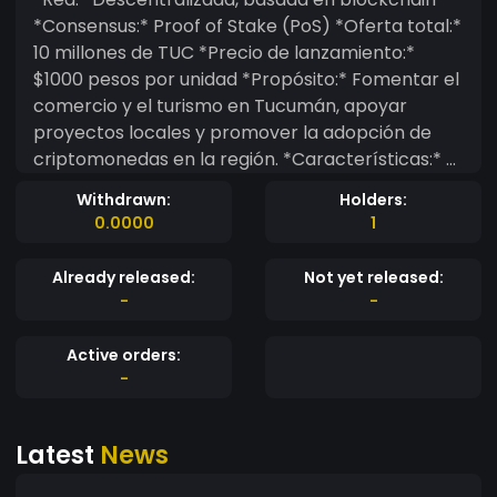
*Consensus:* Proof of Stake (PoS) *Oferta total:*
10 millones de TUC *Precio de lanzamiento:*
$1000 pesos por unidad *Propósito:* Fomentar el
comercio y el turismo en Tucumán, apoyar
proyectos locales y promover la adopción de
criptomonedas en la región. *Características:* -
Segura: Utiliza tecnología de blockchain para
Withdrawn:
Holders:
proteger las transacciones - Rápida: Tiempos de
0.0000
1
procesamiento de transacciones de 5 minutos -
Descentralizada: Sin control centralizado,
Already released:
Not yet released:
operada por la comunidad - Escalable: Capaz de
-
-
procesar un alto volumen de transacciones -
Sostenible: Utiliza un algoritmo de consenso
Active orders:
eficiente en energía *Wallet oficial:* Disponible
-
para desktop y móvil *Exchanges:* Listada en
Tucumán Exchange, Buenos Aires Exchange y
Latest
News
Global Crypto Exchange *Comunidad:* Activa en
redes sociales y foros de criptomonedas