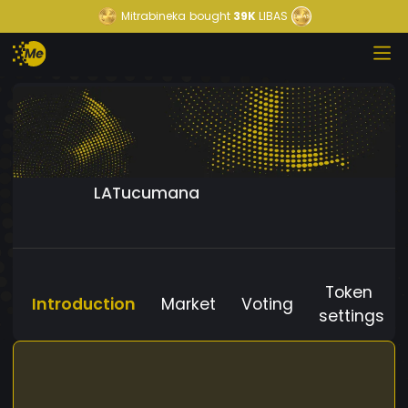
Mitrabineka
bought
39K
LIBAS
LATucumana
Token
Introduction
Market
Voting
settings