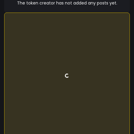
LaTucumana (TUC) es una criptomoneda
The token creator has not added any posts yet.
innovadora que busca impulsar el desarrollo
económico y tecnológico en Tucumán y la
región.