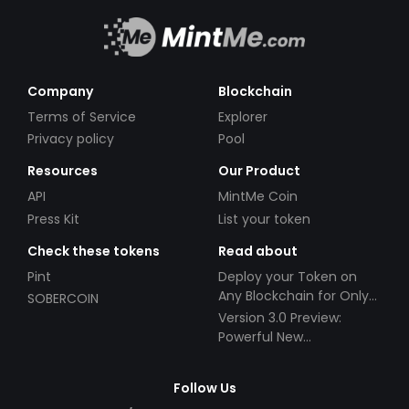
Company
Blockchain
Terms of Service
Explorer
Privacy policy
Pool
Resources
Our Product
API
MintMe Coin
Press Kit
List your token
Check these tokens
Read about
Pint
Deploy your Token on
Any Blockchain for Only
SOBERCOIN
$49!
Version 3.0 Preview:
Powerful New
Partnerships!
Follow Us