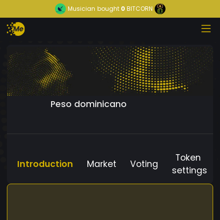
Musician
bought
0
BITCORN
Peso dominicano
Token
Introduction
Market
Voting
settings