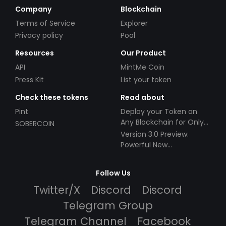
Company
Blockchain
Terms of Service
Explorer
Privacy policy
Pool
Resources
Our Product
API
MintMe Coin
Press Kit
List your token
Check these tokens
Read about
Pint
Deploy your Token on
Any Blockchain for Only
SOBERCOIN
$49!
Version 3.0 Preview:
Powerful New
Partnerships!
Follow Us
Twitter/X
Discord
Discord
Telegram Group
Telegram Channel
Facebook