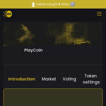
fatiery
bought
4
1000x
PlayCoin
Token
Introduction
Market
Voting
settings