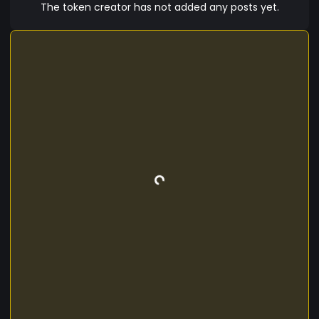
y concursos que premian a los miembros más
The token creator has not added any posts yet.
dedicados y creativos. Al igual que un kebab bien
condimentado, QvaKebabs promete ser una
experiencia sabrosa y satisfactoria para aquellos
que se aventuran a explorar el mundo
emocionante de las criptomonedas meme.