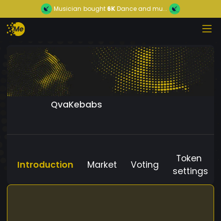
Musician
bought
6K
Dance and mu...
QvaKebabs
Token
Introduction
Market
Voting
settings