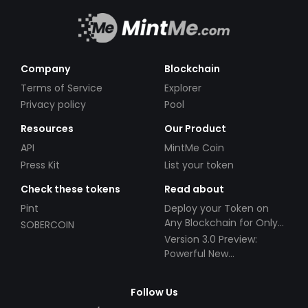
Company
Blockchain
Terms of Service
Explorer
Privacy policy
Pool
Resources
Our Product
API
MintMe Coin
Press Kit
List your token
Check these tokens
Read about
Pint
Deploy your Token on
Any Blockchain for Only
SOBERCOIN
$49!
Version 3.0 Preview:
Powerful New
Partnerships!
Follow Us