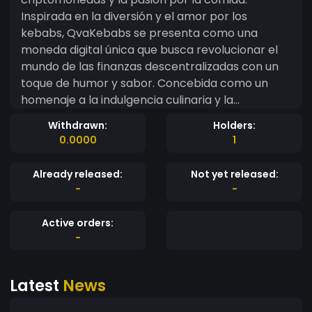
Inspirada en la diversión y el amor por los
kebabs, QvaKebabs se presenta como una
moneda digital única que busca revolucionar el
mundo de las finanzas descentralizadas con un
toque de humor y sabor. Concebida como un
homenaje a la indulgencia culinaria y la
creatividad en el mundo de las criptomonedas,
Withdrawn:
Holders:
QvaKebabs ofrece a sus inversores una
0.0000
1
experiencia única y emocionante. Su enfoque
lúdico y su comunidad vibrante se reflejan en su
Already released:
Not yet released:
diseño, desde su logotipo hasta su nombre, que
-
-
evocan imágenes de deliciosos kebabs
enriquecidos con una sazón digital. QvaKebabs
Active orders:
no solo busca ofrecer ganancias financieras, sino
-
también cultivar una comunidad unida en torno a
su amor compartido por la comida y la
Latest
News
tecnología blockchain. Su plataforma fomenta la
participación activa y la creatividad, con eventos