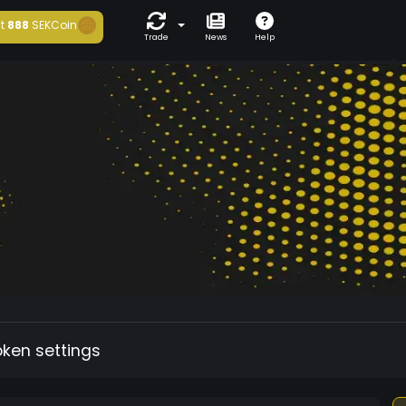
t
888
SEKCoin
Trade
News
Help
oken settings