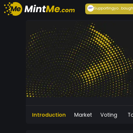
Supportingyo...
bough
Introduction
Market
Voting
T