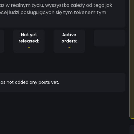
az w realnym życiu, wyszystko zależy od tego jak
ęcej ludzi posługujących się tym tokenem tym
Not yet
Active
released:
orders:
-
-
as not added any posts yet.