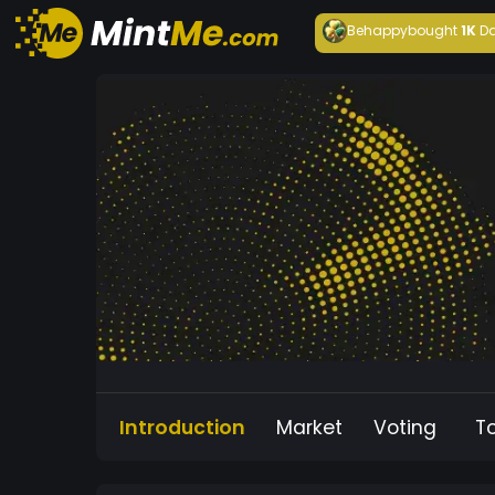
Behappy
bought
1K
Da
Introduction
Market
Voting
T