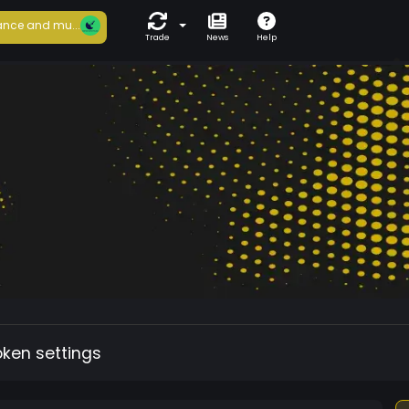
nce and mu...
Trade
News
Help
oken settings