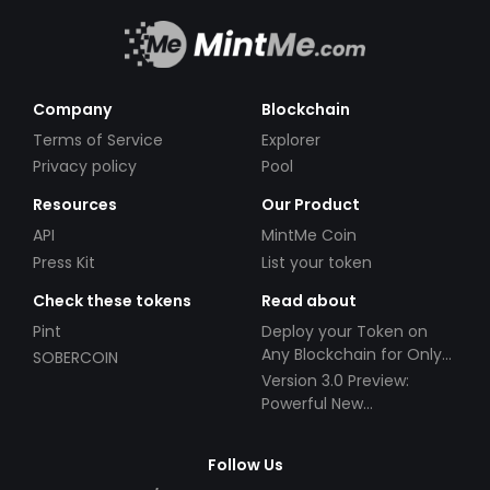
Company
Blockchain
Terms of Service
Explorer
Privacy policy
Pool
Resources
Our Product
API
MintMe Coin
Press Kit
List your token
Check these tokens
Read about
Pint
Deploy your Token on
Any Blockchain for Only
SOBERCOIN
$49!
Version 3.0 Preview:
Powerful New
Partnerships!
Follow Us