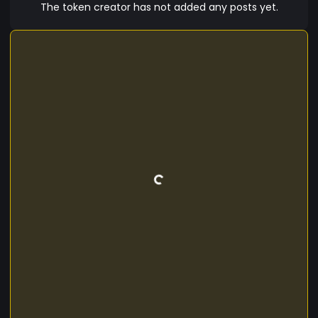
meemaak zonder je. Net zo goed met je. Maar
The token creator has not added any posts yet.
ergens tussen onzekerheid en me doodvervelen.
Daar ergens tussen. Doe ik soms even mee. Zeg
ik soms dat ik van anderen houd. En laat ik los
wat me pijn doet. Want ik ben niet gemaakt om
doelloos structuur te breken. Kennis is macht.
Alleen kennis is maar even. En ik weet niet zo
veel. Want ik ben lief.