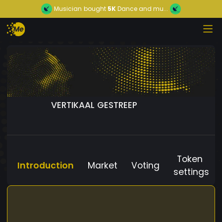
Musician
bought
5K
Dance and mu...
VERTIKAAL GESTREEP
Token
Introduction
Market
Voting
settings