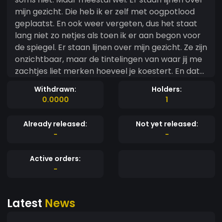
mijn gezicht. Die heb ik er zelf met oogpotlood
geplaatst. En ook weer vergeten, dus het staat
lang niet zo netjes als toen ik er aan begon voor
de spiegel. Er staan lijnen over mijn gezicht. Ze zijn
onzichtbaar, maar de tintelingen van waar jij me
zachtjes liet merken hoeveel je koestert. En dat
ik op mijn beurt die geometrie terug heb
Withdrawn:
Holders:
gegeven in mijn eigen lipcontact. Dat is ook wel
0.0000
1
leuk om te doen. Er staan lijnen over mijn gezicht,
als ik m'n oren mee mag tellen, dan doen de
Already released:
Not yet released:
piercings mee. Dan doet de ambitie die ik heb om
-
-
inkt in mijn vetweefsel te laten injecteren vlak
tussen mijn sleutelbenen. Dan willen we in
Active orders:
zelfexpressie en contradepressie en een anti
-
sabotage meervoudige
werkelijkheidsdecompressie. Want het zit me iets
Latest
News
te strak. Het gesprek valt vlak. En ik hoor je wel.
En ik zie je. Maar ik ben gebroken in de tijd die ik