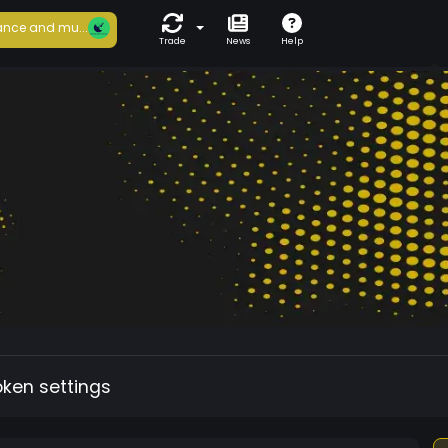
nce and mu...
Trade
News
Help
oken settings