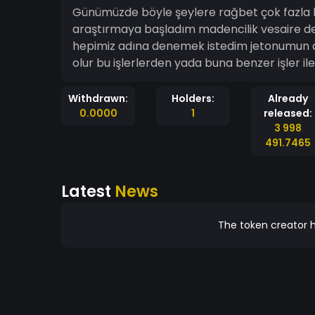
Günümüzde böyle şeylere rağbet çok fazla b
araştırmaya başladım madencilik vesaire de
hepimiz adına denemek istedim jetonumun adınıda bu yüzden böyle koydum umarım başarılı
olur bu işlerlerden yada buna benzer işler ile 
Withdrawn:
Holders:
Already
0.0000
1
released:
3 998
491.7465
Latest
News
The token creator h