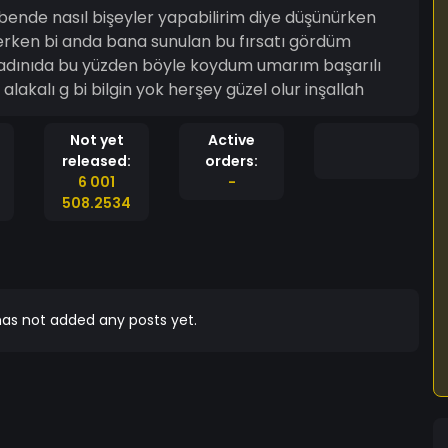
ende nasıl bişeyler yapabilirim diye düşünürken
rken bi anda bana sunulan bu fırsatı gördüm
alakalı g bi bilgin yok herşey güzel olur inşallah
Not yet
Active
released:
orders:
6 001
-
508.2534
as not added any posts yet.