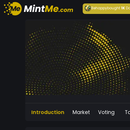
Behappy
bought
1K
Da
Introduction
Market
Voting
T