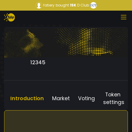
fatiery
bought
15K
D Club
12345
Token
Introduction
Market
Voting
settings