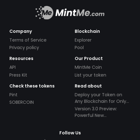
Company
Blockchain
Terms of Service
Explorer
Privacy policy
Pool
Resources
Our Product
API
MintMe Coin
Press Kit
List your token
Check these tokens
Read about
Pint
Deploy your Token on
Any Blockchain for Only
SOBERCOIN
$49!
Version 3.0 Preview:
Powerful New
Partnerships!
Follow Us