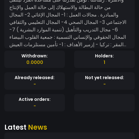
من حالة البطالة والاستهلاك إلى حالة العمل والإنتاج
والمبادرة . مجالات العمل : 1- المجال الإغاثي 2- المجال
الاجتماعي 3- المجال الصحي 4- المجال التعليمي والثقافي
6- مجال التدريب والتأهيل (تنمية الموارد البشرية ) 7-
المجال الحقوقي والإنساني التسمية : جمعية القلوب البيضاء
المقر : تركيا - إزمير الأهداف : 1- تأمين مستلزمات العيش
الأساسية 2- تأمين المستلزمات الضرورية لاستمرار العملية
Withdrawn:
Holders:
التربوية ونشر الوعي 3- ترسيخ القيم الحضارية والأخلاقية
0.0000
1
بين الأفراد 4- نشر ثقافة التكافل الاجتماعي واحترام التعددية
5- تشجيع العمل الطوعي بمختلف جوانبه الإنسانية 6- إيجاد
Already released:
Not yet released:
مشاريع مدرّة للدخل للفئة المعوزة 7- تنمية وتأهيل الشباب
-
-
في المهارات الحياتية المختلفة 8- تنمية وتأهيل المرأة
وإشراكها في مختلف المجالات التنموية 9- إشراك وتفعيل
Active orders:
دور الجمعية مع السلطة المحلية والمنظمات المانحة داخليا
-
وخارجيا 10- المناصرة وكسب التأييد في مجال حقوق
الإنسان ونشر التوعية
Latest
News