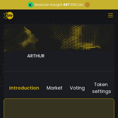
Musician
bought
497
SEKCoin
ARTHUR
Token
Introduction
Market
Voting
settings