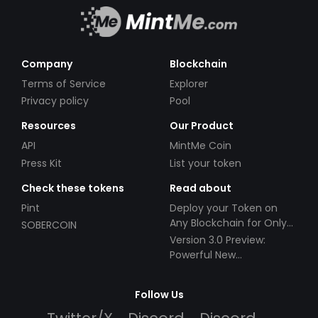
Company
Blockchain
Terms of Service
Explorer
Privacy policy
Pool
Resources
Our Product
API
MintMe Coin
Press Kit
List your token
Check these tokens
Read about
Pint
Deploy your Token on
Any Blockchain for Only
SOBERCOIN
$49!
Version 3.0 Preview:
Powerful New
Partnerships!
Follow Us