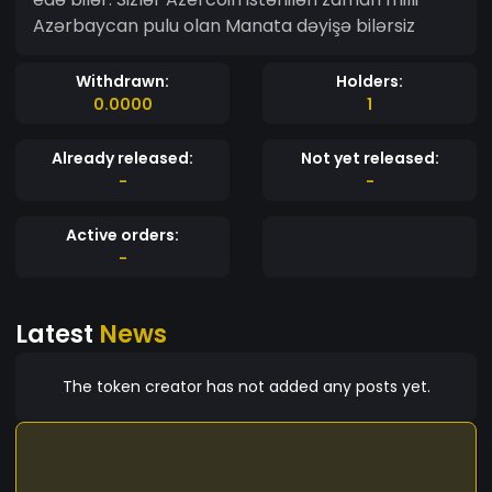
Azərbaycan pulu olan Manata dəyişə bilərsiz
Withdrawn:
Holders:
0.0000
1
Already released:
Not yet released:
-
-
Active orders:
-
Latest
News
The token creator has not added any posts yet.