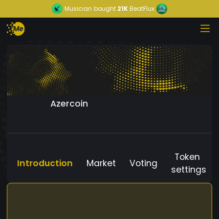
Musician
bought
21K
BeatFlux
Azercoin
Token
Introduction
Market
Voting
settings