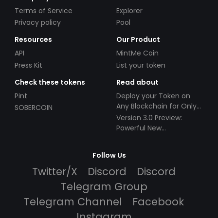
Terms of Service
Explorer
Privacy policy
Pool
Resources
Our Product
API
MintMe Coin
Press Kit
List your token
Check these tokens
Read about
Pint
Deploy your Token on
Any Blockchain for Only
SOBERCOIN
$49!
Version 3.0 Preview:
Powerful New
Partnerships!
Follow Us
Twitter/X
Discord
Discord
Telegram Group
Telegram Channel
Facebook
Instagram