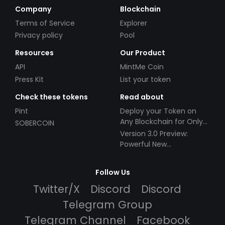
Company
Blockchain
Terms of Service
Explorer
Privacy policy
Pool
Resources
Our Product
API
MintMe Coin
Press Kit
List your token
Check these tokens
Read about
Pint
Deploy your Token on
Any Blockchain for Only
SOBERCOIN
$49!
Version 3.0 Preview:
Powerful New
Partnerships!
Follow Us
Twitter/X
Discord
Discord
Telegram Group
Telegram Channel
Facebook