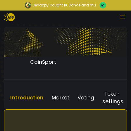
Behappy
bought
1K
Dance and mu...
CoinSport
Token
Introduction
Market
Voting
settings