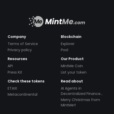
Company
Blockchain
Terms of Service
Explorer
Privacy policy
Pool
Resources
Our Product
API
MintMe Coin
Press Kit
List your token
Check these tokens
Read about
ETAXI
AI Agents in
Decentralized Finance
Metacontinental
(DeFi): Automating the
Merry Christmas from
Future
MintMe!!