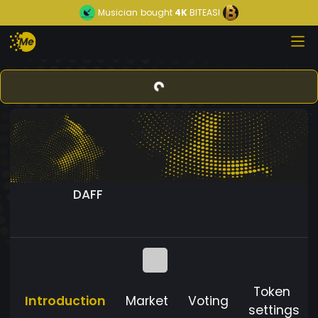
Musician
bought
4K
BITEASI
DAFF
Token
Introduction
Market
Voting
settings