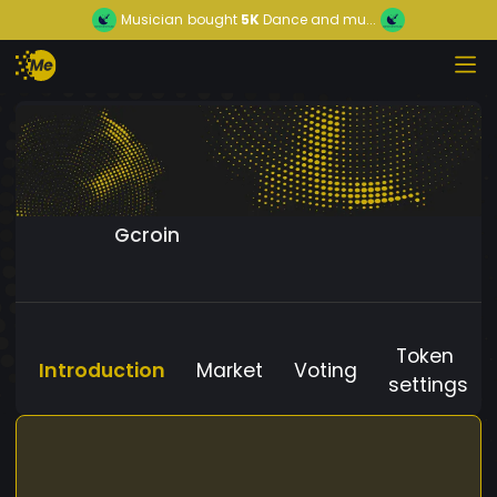
Musician
bought
5K
Dance and mu...
Gcroin
Token
Introduction
Market
Voting
settings