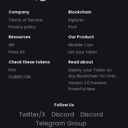
Company
Blockchain
Terms of Service
Explorer
Privacy policy
Pool
Resources
Our Product
API
MintMe Coin
Press Kit
List your token
Check these tokens
Read about
Pint
Deploy your Token on
Any Blockchain for Only
SOBERCOIN
$49!
Version 3.0 Preview:
Powerful New
Partnerships!
Follow Us
Twitter/X
Discord
Discord
Telegram Group