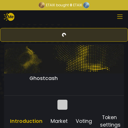
ETAXI
bought
0
ETAXI
Ghostcash
Token
Introduction
Market
Voting
settings