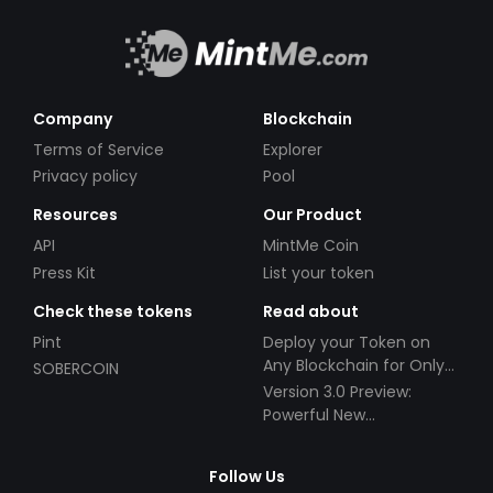
Company
Blockchain
Terms of Service
Explorer
Privacy policy
Pool
Resources
Our Product
API
MintMe Coin
Press Kit
List your token
Check these tokens
Read about
Pint
Deploy your Token on
Any Blockchain for Only
SOBERCOIN
$49!
Version 3.0 Preview:
Powerful New
Partnerships!
Follow Us