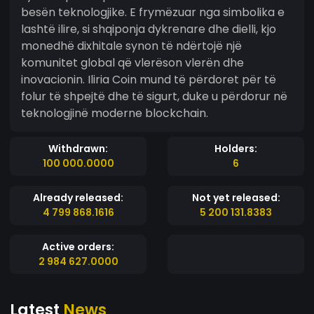
besën teknologjike. E frymëzuar nga simbolika e
lashtë ilire, si shqiponja dykrenare dhe dielli, kjo
monedhë dixhitale synon të ndërtojë një
komunitet global që vlerëson vlerën dhe
inovacionin. Iliria Coin mund të përdoret për të
folur të shpejtë dhe të sigurt, duke u përdorur në
teknologjinë moderne blockchain.
Withdrawn:
Holders:
100 000.0000
6
Already released:
Not yet released:
4 799 868.1616
5 200 131.8383
Active orders:
2 984 627.0000
Latest
News