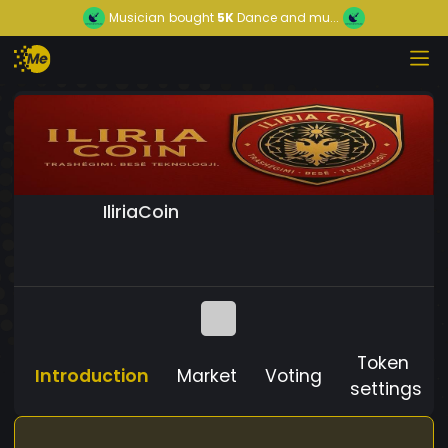
Musician
bought
5K
Dance and mu...
IliriaCoin
Token
Introduction
Market
Voting
settings