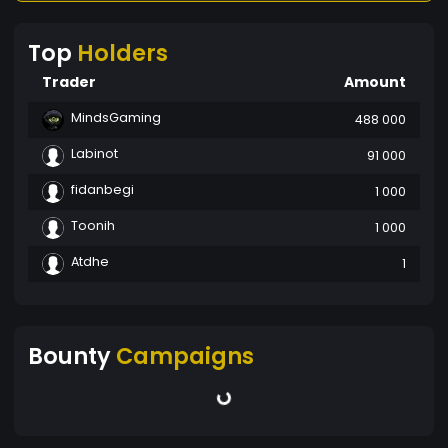
Top
Holders
Trader
Amount
MindsGaming
488 000
Labinot
91 000
fidanbegi
1 000
Toonih
1 000
Atdhe
1
Bounty
Campaigns