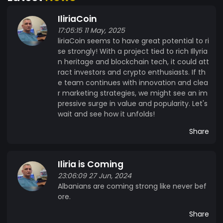
IliriaCoin
17:05:15 11 May, 2025
liriaCoin seems to have great potential to ri
se strongly! With a project tied to rich Illyria
n heritage and blockchain tech, it could att
ract investors and crypto enthusiasts. If th
e team continues with innovation and clea
r marketing strategies, we might see an im
pressive surge in value and popularity. Let's
wait and see how it unfolds!
Share
Iliria is Coming
23:06:09 27 Jun, 2024
Albanians are coming strong like never bef
ore.
Share