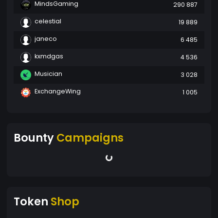
MindsGaming
290 887
celestial
19 889
janeco
6 485
kxmdgas
4 536
Musician
3 028
ExchangeWing
1 005
Bounty
Campaigns
Token
Shop