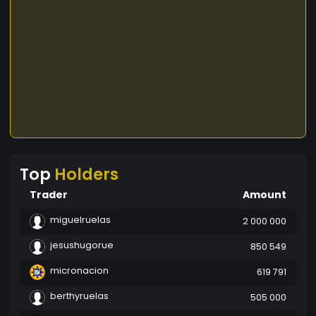
Top
Holders
Trader
Amount
miguelruelas
2 000 000
jesushugorue
850 549
micronacion
619 791
berthyruelas
505 000