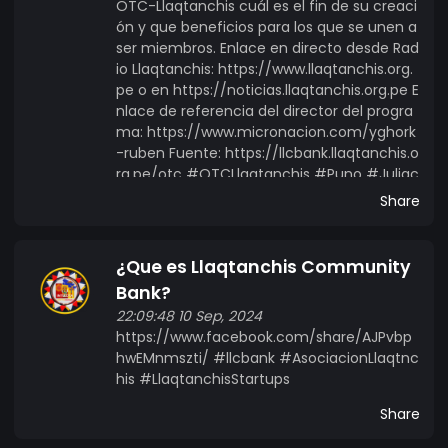
Inteligencia Artificial, podemos desarrollar
OTC-Llaqtanchis cuál es el fin de su creaci
ón y que beneficios para los que se unen a
Sistemas de implementación e integración,
ser miembros. Enlace en directo desde Rad
maquetación y desarrollo de cualquier tipo de
io Llaqtanchis: https://www.llaqtanchis.org.
proyectos o proyecciones y sistemas de
pe o en https://noticias.llaqtanchis.org.pe E
atención al cliente automatizados que pueden
nlace de referencia del director del progra
brindar respuestas rápidas y precisas a las
ma: https://www.micronacion.com/yghork
consultas de los usuarios, mejorando así su
-ruben Fuente: https://llcbank.llaqtanchis.o
experiencia de usuario. 4. Predicciones y
rg.pe/otc #OTCLlaqtanchis #Puno #Juliac
a #Chucuito
recomendaciones: La Inteligencia Artificial puede
Share
utilizar datos históricos y algoritmos de
aprendizaje automático para realizar
¿Que es Llaqtanchis Community
predicciones sobre el valor y el rendimiento
Bank?
futuro de la criptomoneda IntiKota. Esto puede
ayudar a los usuarios a tomar decisiones de
22:09:48 10 Sep, 2024
https://www.facebook.com/share/AJPvbp
inversión más informadas. Estamos
hwEMnmszti/ #llcbank #AsociacionLlaqtnc
comprometidos con la implementación
his #LlaqtanchisStartups
responsable de la Inteligencia Artificial y
garantizar la privacidad y seguridad de los datos
Share
de nuestros usuarios. Si tienes más preguntas o