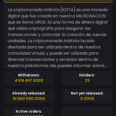
La criptomoneda IntiKota [KOTA] es una moneda
digital que fue creada en nuestra MICRONACION
que se llama UROS. Es una forma de dinero digital
que utiliza criptografía para asegurar las
transacciones y controlar la creación de nuevas
unidades. La criptomoneda IntiKota ha sido
diseñada para ser utilizada dentro de nuestra
comunidad virtual, y puede ser utilizada para
diversas transacciones y servicios dentro de
nuestra plataforma. Me puedes informar sobre
el proyecto Inteligencia Artificial que la
Withdrawn:
Holders:
criptomoneda IntiKota [KOTA] El proyecto de
4 519 497.5000
23
Inteligencia Artificial asociado a la criptomoneda
IntiKota [KOTA] es una iniciativa en la que
Already released:
Not yet released:
estamos trabajando para mejorar la experiencia
10 000 000.0000
0.0000
de nuestros usuarios y desarrollar soluciones
innovadoras en el ámbito financiero. A través de
Active orders:
la implementación de técnicas de Inteligencia