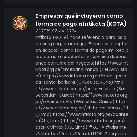
Empresas que incluyeron como
forma de pago a Intikota (KOTA)
21:07:18 02 Jul, 2024
Intikota (KOTA) hace referencia para los q
ue nos preguntaron que Empresas aceptar
on adoptar como forma de pago IntiKota p
ara comprar productos y servicios dependi
endo del rubro del negocio: https://www.int
ikota.org.pe/timebank-mncb (Tel Aviv, Isra
el) https://www.intikota.org.pe/hotel-posa
da-santa-barbara (Chucuito, Puno) http
s://www.intikota.org.pe/pollos-alessia (San
Sebastián, Cusco) https://www.intikota.org.
pe/el-picante-tv (Wanchaq, Cusco) http
s://www.intikota.org.pe/chifa-mi-barrio (SJ
L, Lima) https://www.intikota.org.pe/coante
x (Ate, Lima) https://www.intikota.org.pe/b
azar-vivimax (SJL, Lima) #KOTA #Mintme
#intikota #Puno #Peru #UROS #Llaqtanc