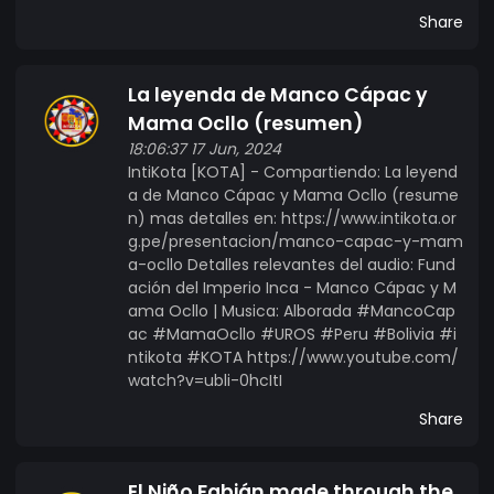
Share
La leyenda de Manco Cápac y
Mama Ocllo (resumen)
18:06:37 17 Jun, 2024
IntiKota [KOTA] - Compartiendo: La leyend
a de Manco Cápac y Mama Ocllo (resume
n) mas detalles en: https://www.intikota.or
g.pe/presentacion/manco-capac-y-mam
a-ocllo Detalles relevantes del audio: Fund
ación del Imperio Inca - Manco Cápac y M
ama Ocllo | Musica: Alborada #MancoCap
ac #MamaOcllo #UROS #Peru #Bolivia #i
ntikota #KOTA https://www.youtube.com/
watch?v=ubli-0hcItI
Share
El Niño Fabián made through the