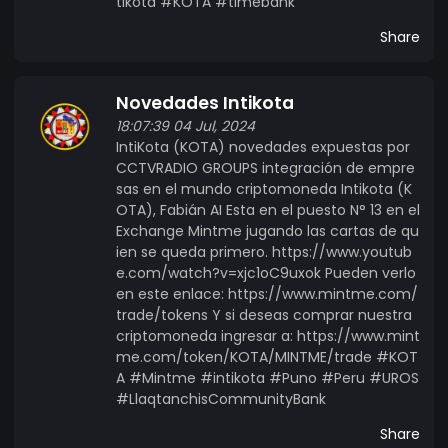
tikota #KOTA #timebank
Share
Novedades Intikota
18:07:39 04 Jul, 2024
IntiKota (KOTA) novedades expuestas por
CCTVRADIO GROUPS integración de empre
sas en el mundo criptomoneda Intikota (K
OTA), Fabián AI Esta en el puesto N° 13 en el
Exchange Mintme jugando las cartas de qu
ien se queda primero. https://www.youtub
e.com/watch?v=xjc1oC9uxok Pueden verlo
en este enlace: https://www.mintme.com/
trade/tokens Y si deseas comprar nuestra
criptomoneda ingresar a: https://www.mint
me.com/token/KOTA/MINTME/trade #KOT
A #Mintme #intikota #Puno #Peru #UROS
#LlaqtanchisCommunityBank
Share