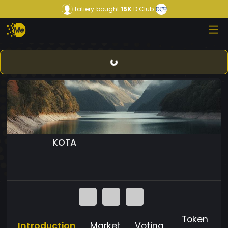
fatiery
bought
15K
D Club
KOTA
Token
Introduction
Market
Voting