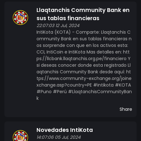
quieres conocer más detalles sobre nuestro
Llaqtanchis Community Bank en
proyecto de Inteligencia Artificial.
sus tablas financieras
22:07:03 12 Jul, 2024
IntiKota (KOTA) - Comparte: Llaqtanchis C
ommunity Bank en sus tablas financieras n
os sorprende con que en los activos esta:
CCI, IntiCoin e IntiKota Mas detalles en: htt
ps://llcbank.llaqtanchis.org.pe/financiero Y
si deseas conocer donde esta registrado Ll
aqtanchis Community Bank desde aquí: ht
tps://www.community-exchange.org/joine
xchange.asp?country=PE #intikota #KOTA
#Puno #Perú #LlaqtanchisCommunityBan
k
Share
Novedades IntiKota
14:07:06 05 Jul, 2024