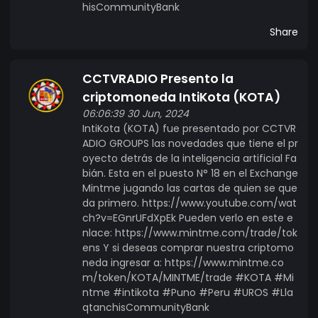
hisCommunityBank
Share
CCTVRADIO Presento la
criptomoneda IntiKota (KOTA)
06:06:39 30 Jun, 2024
IntiKota (KOTA) fue presentado por CCTVR
ADIO GROUPS las novedades que tiene el pr
oyecto detrás de la inteligencia artificial Fa
bián. Esta en el puesto N° 18 en el Exchange
Mintme jugando las cartas de quien se que
da primero. https://www.youtube.com/wat
ch?v=EGnrUFdXpEk Pueden verlo en este e
nlace: https://www.mintme.com/trade/tok
ens Y si deseas comprar nuestra criptomo
neda ingresar a: https://www.mintme.co
m/token/KOTA/MINTME/trade #KOTA #Mi
ntme #intikota #Puno #Peru #UROS #Lla
qtanchisCommunityBank