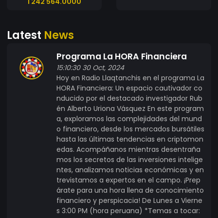
1 242 564.0000
Artificial, buscamos optimizar diversos aspectos
de nuestra plataforma y brindar servicios más
Latest
News
eficientes y personalizados. Algunas de las áreas
en las que la Inteligencia Artificial puede
Programa La HORA Financiera
desempeñar un papel crucial en nuestra
15:10:30 30 Oct, 2024
criptomoneda IntiKota incluyen: 1. Análisis de
Hoy en Radio Llaqtanchis en el programa La
datos: La Inteligencia Artificial nos permite
HORA Financiera: Un espacio cautivador co
analizar grandes cantidades de datos
nducido por el destacado investigador Rub
relacionados con las transacciones de la
én Alberto Uriona Vásquez En este program
criptomoneda, identificar patrones y generar
a, exploramos las complejidades del mund
información relevante para tomar decisiones
o financiero, desde los mercados bursátiles
informadas. 2. Seguridad: La Inteligencia Artificial
hasta las últimas tendencias en criptomon
edas. Acompáñanos mientras desentraña
puede ayudarnos a detectar y prevenir posibles
mos los secretos de las inversiones intelige
fraudes y actividades sospechosas en nuestra
ntes, analizamos noticias económicas y en
plataforma. Mediante algoritmos avanzados,
trevistamos a expertos en el campo. ¡Prep
podemos analizar el comportamiento de los
árate para una hora llena de conocimiento
usuarios y alertar sobre posibles riesgos de
financiero y perspicacia! De Lunes a Vierne
seguridad. 3. Servicio al cliente: Con la ayuda de la
s 3:00 PM (hora peruana) *Temas a tocar: