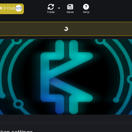
5K
D Club
Trade
News
Help