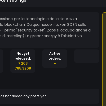
oken settings
 la blockchain. Da qua nasce il token $DSN sulla
 il primo "security token". Zdos si occupa anche di
e di restyling) La green-energy è l'obbiettivo
Not yet
Active
released:
orders:
7 208
-
785.9208
as not added any posts yet.