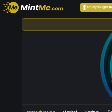
fatiery
bought
1