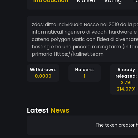
Introduction
Market
Voting
T
zdos: ditta individuale Nasce nel 2019 dalla passione per la tecnologia e della sicurezza
informatica,il rigenero di vecchi hardware e
catena polygon Matic con l'idea di diventare
hosting e ha una piccola mining farm (in far
primario Https://kalinet.team
Withdrawn:
Holders:
Already
0.0000
1
released:
2 791
214.0791
Latest
News
The token creator h