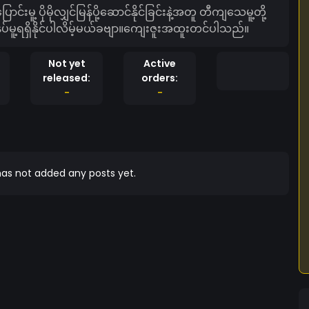
းမူ့ ပိုမိုလျှင်မြန်ပို့ဆောင်နိုင်ခြင်းနဲ့အတူ တီကျသေမူ့တို့
ေနပ်မူ့ရရှိနိုင်ပါလိမ့်မယ်ခဗျာ။ကျေးဇူးအထူးတင်ပါသည်။
Not yet
Active
released:
orders:
-
-
as not added any posts yet.