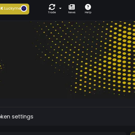
6K
Luckyme
Trade
News
Help
oken settings