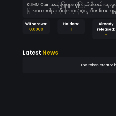
KtlMM Coin အသုံးပြုများကိုကြိုဆိုပါတယ်။ငွေလွဲပြောင်
ပြုလုပ်ထားပါည်။ထိုကြောင့်သုံးစွဲသူတိုင်း စိတ်ကျ
Withdrawn:
Holders:
Already
0.0000
1
released:
-
Latest
News
The token creator h