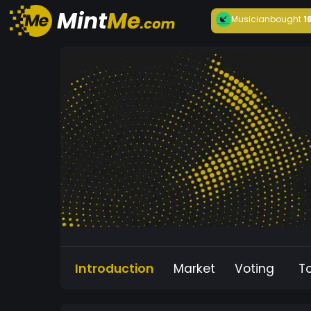
Musician
bought
1
Introduction
Market
Voting
T