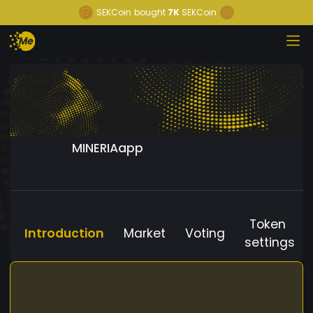
SEKCoin
bought
7K
SEKCoin
MINERIAapp
Token
Introduction
Market
Voting
settings