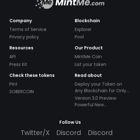
Company
Blockchain
Terms of Service
Explorer
Privacy policy
Pool
Resources
Our Product
API
MintMe Coin
Press Kit
List your token
Check these tokens
Read about
Pint
Deploy your Token on
Any Blockchain for Only
SOBERCOIN
$49!
Version 3.0 Preview:
Powerful New
Partnerships!
Follow Us
Twitter/X
Discord
Discord