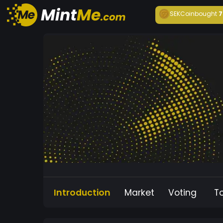
SEKCoin
bought
7
Introduction
Market
Voting
T