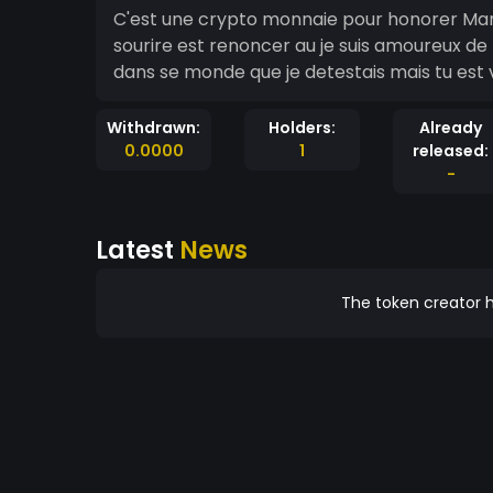
C'est une crypto monnaie pour honorer Mar
sourire est renoncer au je suis amoureux de toi pour toujour c'est grace a toi pour toi que je vis
dans se monde que je detestais mais tu est v
Withdrawn:
Holders:
Already
0.0000
1
released:
-
Latest
News
The token creator h