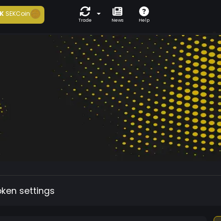
K
SEKCoin
Trade
News
Help
oken settings