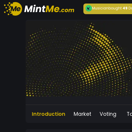
Musician
bought
49
D
Introduction
Market
Voting
T