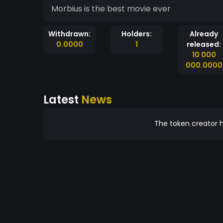
Morbius is the best movie ever‎‎‎‎‎‎‎‎‎‎‎‎‎‎‎‎‎‎‎‎‎‎‎‎‎‎‎‎‎‎‎‎‎‎‎‎‎‎‎‎‎‎‎‎‎‎‎‎‎‎‎‎‎‎‎‎‎‎‎‎‎‎‎‎‎‎‎‎‎‎‎‎‎‎‎‎‎‎‎‎‎‎‎‎‎‎‎‎‎‎‎‎‎‎‎‎‎‎‎‎‎‎
Withdrawn:
Holders:
Already
0.0000
1
released:
10 000
000.0000
Latest
News
The token creator h