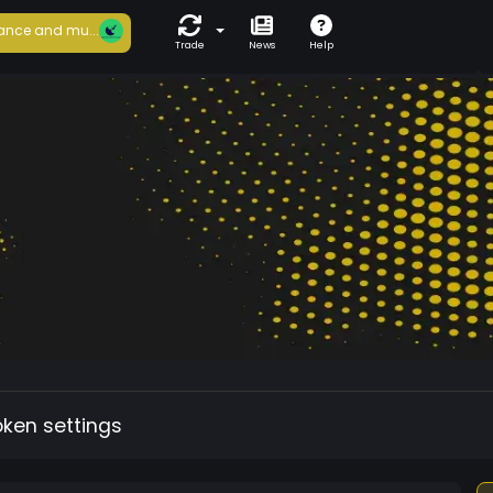
ance and mu...
Trade
News
Help
oken settings