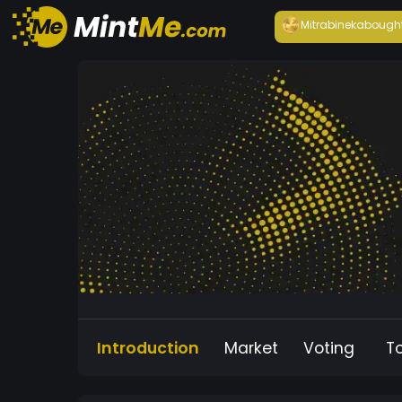
Mitrabineka
bough
Introduction
Market
Voting
T