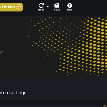
t
39K
LIBAS
Trade
News
Help
oken settings