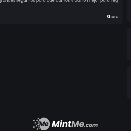
randes llegamos para que darnos y dar lo mejor para lleg
Share