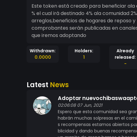
Este token está creado para beneficiar ala
% el cual irá destinado 4% ala comunidad 2% a los intercambios que nos enlisten y 2% a
arreglos,beneficios de hogares de reposo y Iglesias que nesesiten ayuda y no las tengas sus
comprobantes serán publicadas en canales
que iremos adoptando
Withdrawn:
Holders:
Already
0.0000
1
released:
-
Latest
News
Adoptar nuevochibaswaapt
02:06:08 07 Jun, 2021
Espero que esta comunidad sea grand
habrán muchas solpresas en el cami
s recompensas estamos abiertos para
blicidad y dando buenas recompens