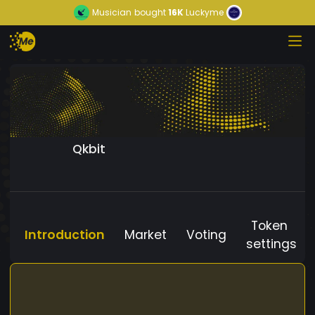
Musician
bought
16K
Luckyme
Qkbit
Token
Introduction
Market
Voting
settings