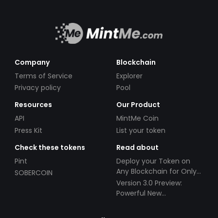
Company
Blockchain
Terms of Service
Explorer
Privacy policy
Pool
Resources
Our Product
API
MintMe Coin
Press Kit
List your token
Check these tokens
Read about
Pint
Deploy your Token on
Any Blockchain for Only
SOBERCOIN
$49!
Version 3.0 Preview:
Powerful New
Partnerships!