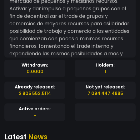
mercado de pequeños y medianos recursos.
Activar y dar impulso a pequeños grupos con el
fin de decentralizar el trade de grupos y
comercios de mayores recursos para asi brindar
posibilidad de trabajo y comercio a las entidades
que comienzan con pocos o minimos recursos
financieros. fomentando el trade interno y
expandiendo las mismas posibilidades a mas y
mas grupos de tal modo que cada uno de los
Withdrawn:
Holders:
intercambios financieros este beneficiando a
0.0000
1
todo el resto de los grupos_____________
REALCOIN project: a project to exchange interest
Already released:
Not yet released:
between different market groups of small and
2 905 552.5114
7 094 447.4885
medium resources. Activate and give impetus to
small groups in order to decentralize the trade
Active orders:
of groups and businesses with greater resources
-
in order to offer the possibility of work and
commerce to entities that start with few or
Latest
News
minimal financial resources. promoting the