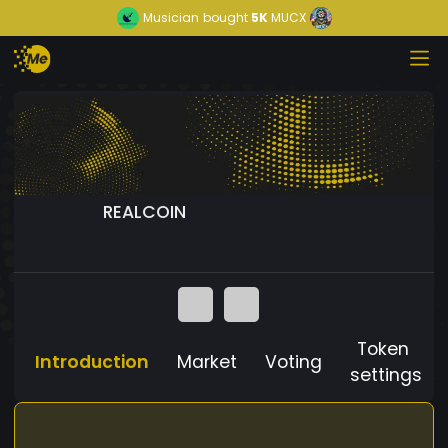
Musician
bought
5K
MUCX
REALCOIN
Token
Introduction
Market
Voting
settings