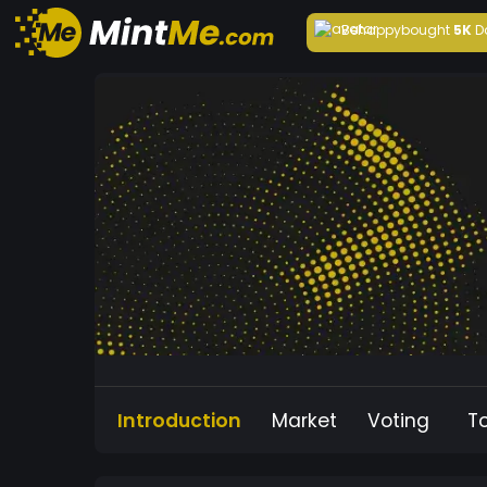
Behappy
bought
5K
D
Introduction
Market
Voting
T