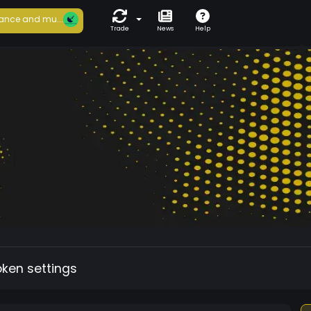
ance and mu...
Trade
News
Help
oken settings