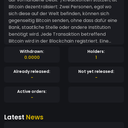
Bitcoin dezentralisiert: Zwei Personen, egal wo
sich diese auf der Welt befinden, können sich
gegenseitig Bitcoin senden, ohne dass dafür eine
Bank, staatliche Stelle oder andere Institution
benötigt wird. Jede Transaktion betreffend
Bitcoin wird in der Blockchain registriert. Eine
Blockchain ist vergleichbar mit dem Hauptbuch
Withdrawn:
Holders:
einer Bank oder dem Verzeichnis von
0.0000
1
Kundengeldern, die bei einer Bank ein- und
ausgezahlt werden. Einfach ausgedrückt handelt
Already released:
Not yet released:
es sich um die Aufzeichnung aller Transaktionen,
-
-
die jemals mit Bitcoin durchgeführt wurden.
Active orders:
-
Latest
News