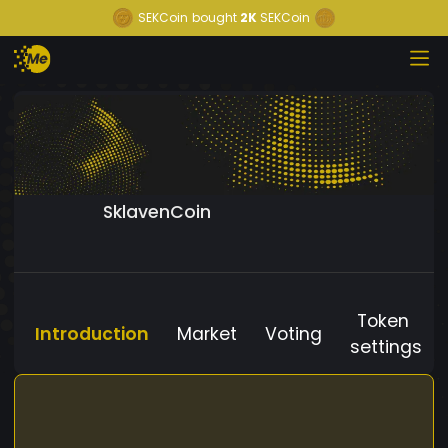
SEKCoin
bought
2K
SEKCoin
SklavenCoin
Token
Introduction
Market
Voting
settings