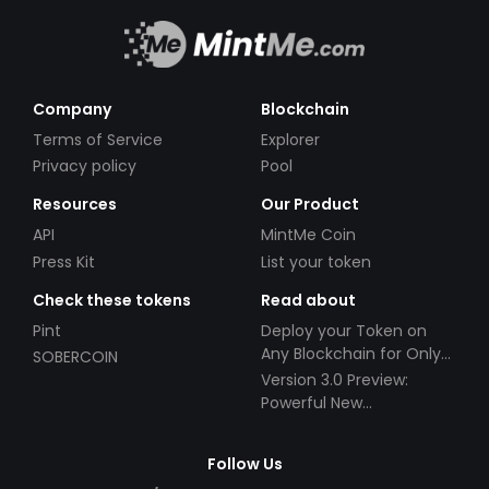
Company
Blockchain
Terms of Service
Explorer
Privacy policy
Pool
Resources
Our Product
API
MintMe Coin
Press Kit
List your token
Check these tokens
Read about
Pint
Deploy your Token on
Any Blockchain for Only
SOBERCOIN
$49!
Version 3.0 Preview:
Powerful New
Partnerships!
Follow Us