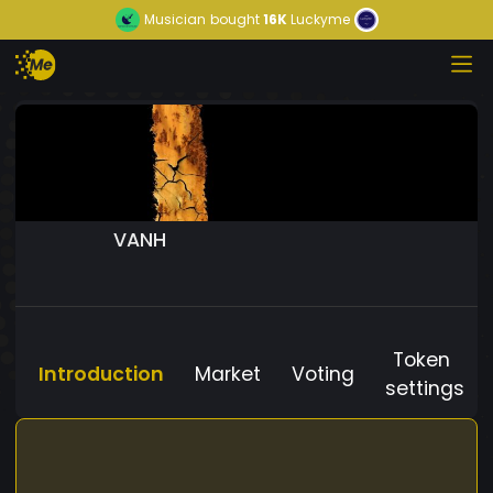
Musician
bought
16K
Luckyme
VANH
Token
Introduction
Market
Voting
settings