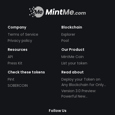
Company
Blockchain
Terms of Service
Explorer
Privacy policy
Pool
Resources
Our Product
API
MintMe Coin
Press Kit
List your token
Check these tokens
Read about
Pint
Deploy your Token on
Any Blockchain for Only
SOBERCOIN
$49!
Version 3.0 Preview:
Powerful New
Partnerships!
Follow Us