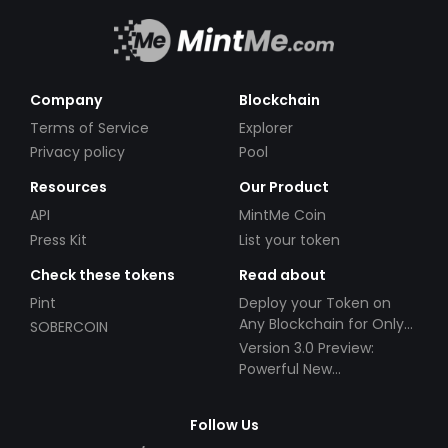
Company
Blockchain
Terms of Service
Explorer
Privacy policy
Pool
Resources
Our Product
API
MintMe Coin
Press Kit
List your token
Check these tokens
Read about
Pint
Deploy your Token on
Any Blockchain for Only
SOBERCOIN
$49!
Version 3.0 Preview:
Powerful New
Partnerships!
Follow Us