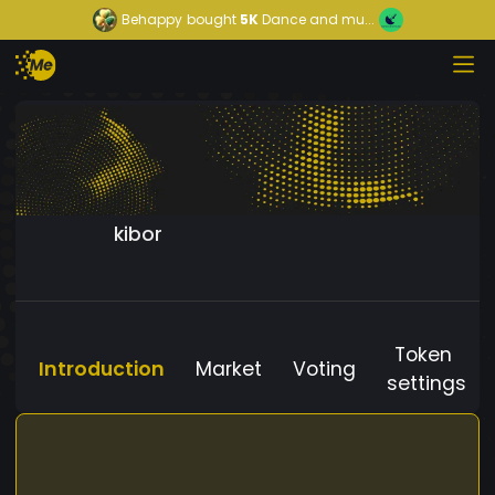
Behappy
bought
5K
Dance and mu...
kibor
Token
Introduction
Market
Voting
settings