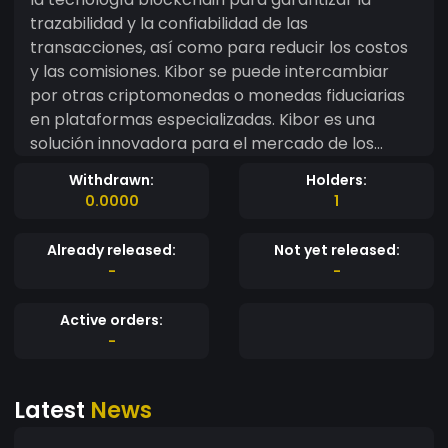
trazabilidad y la confiabilidad de las
transacciones, así como para reducir los costos
y las comisiones. Kibor se puede intercambiar
por otras criptomonedas o monedas fiduciarias
en plataformas especializadas. Kibor es una
solución innovadora para el mercado de los
servicios web, que ofrece beneficios tanto a los
Withdrawn:
Holders:
proveedores como a los clientes.
0.0000
1
Already released:
Not yet released:
-
-
Active orders:
-
Latest
News