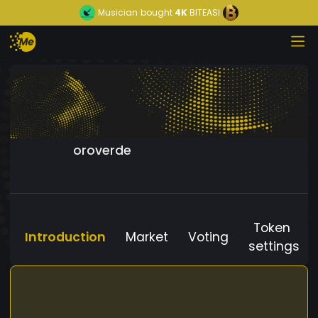
Musician
bought
4K
BITEASI
oroverde
Token
Introduction
Market
Voting
settings