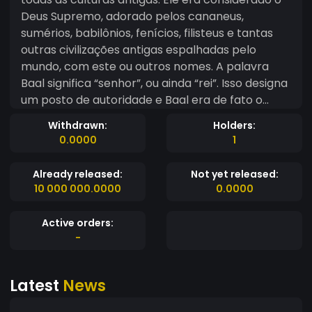
Deus Supremo, adorado pelos cananeus,
sumérios, babilônios, fenícios, filisteus e tantas
outras civilizações antigas espalhadas pelo
mundo, com este ou outros nomes. A palavra
Baal significa “senhor”, ou ainda “rei”. Isso designa
um posto de autoridade e Baal era de fato o
Deus Superior do panteão destes povos, segundo
Withdrawn:
Holders:
as tradições antigas. Assim, Baal está
0.0000
1
intimamente ligado ao Poder. Por isso era
também chamado de Baal ''Zabull” que significa
Already released:
Not yet released:
Príncipe Baal. Considerando que ter poder sobre
10 000 000.0000
0.0000
o próximo sempre foi um grande sonho do Ser
Humano, Baal estava lá para legitimar esse
Active orders:
desejo, pois Baal representava o poder absoluto
-
dos imperadores e dos governantes. Ele era
responsável, no mundo antigo, por entronizar os
Latest
News
reis, por isso o espírito de Baal continua forte
ainda nos dias de hoje. Os fenícios , povo que