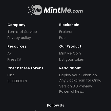
Company
Blockchain
Terms of Service
Explorer
Privacy policy
Pool
Resources
Our Product
API
MintMe Coin
Press Kit
List your token
Check these tokens
Read about
Pint
Deploy your Token on
Any Blockchain for Only
SOBERCOIN
$49!
Version 3.0 Preview:
Powerful New
Partnerships!
Follow Us