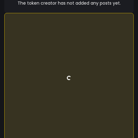
segundo a Sabedoria Iniciática das Idades, trouxe
The token creator has not added any posts yet.
os ancestrais dos Tupis, os Cários, da região
mediterrâneo ao Brasil pré-cabralino, adotaram
o culto à Baal, que chamavam Baal Shamem, O
Senhor dos Céus. Inclusive os próprios Tupis,
descendentes dos Cários, passaram a adorar
esse Deus, a quem chamavam de Tupan-Baal
(Baal o Grande Pan).