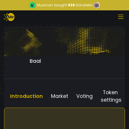
Musician
bought
826
Donatello
Baal
Token
Introduction
Market
Voting
settings