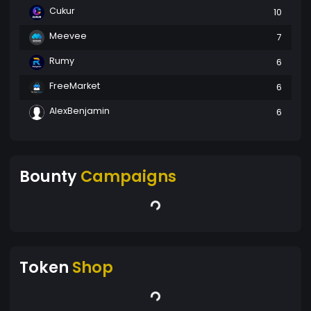
Cukur
10
Meevee
7
Rumy
6
FreeMarket
6
AlexBenjamin
6
Bounty
Campaigns
Token
Shop