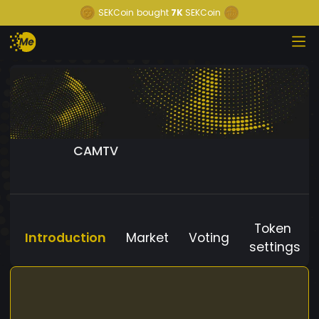
SEKCoin
bought
7K
SEKCoin
CAMTV
Token
Introduction
Market
Voting
settings