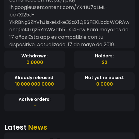
lh.googleusercontent.com/YX4IU7qLML-
be7Xl25J-
YkRBNgSZhVhJIsxeLdke3SaX1QBSFEKLbdcWORAw
ahq0oI4rrjz5YnWiVdb5=s14-rw Para mayores de
17 años Esta app es compatible con tu
dispositivo. Actualizado: 17 de mayo de 2019
Tamaño: 41M Instalaciones: 50+ Versión actual:
Withdrawn:
Holders:
1.0 Requiere Android: 4.1 y versiones posteriores
0.0000
22
Calificación del contenido: Para mayores de 17
años Ofrecida por CCTVRADIO Desarrollador:
Already released:
Not yet released:
info@cctvradio.com PlayStore:
10 000 000.0000
0.0000
Active orders:
-
Latest
News