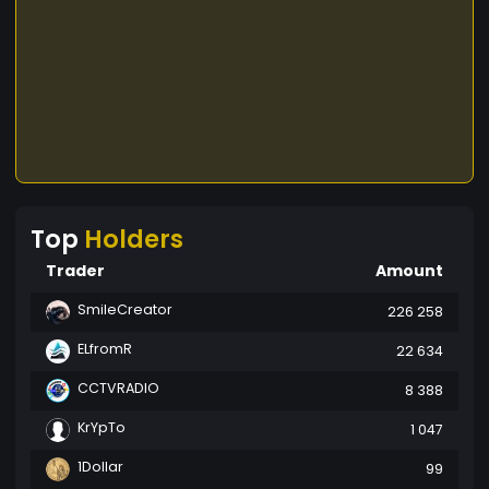
Top
Holders
Trader
Amount
SmileCreator
226 258
ELfromR
22 634
CCTVRADIO
8 388
KrYpTo
1 047
1Dollar
99