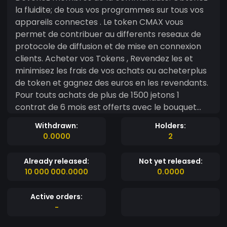
la fluidite; de tous vos programmes sur tous vos
appareils connectes . Le token CMAX vous
permet de contribuer au differents reseaux de
protocole de diffusion et de mise en connexion
clients. Acheter vos Tokens , Revendez les et
minimisez les frais de vos achats ou acheterplus
de token et gagnez des euros en les revendants.
Pour touts achats de plus de 1500 jetons 1
contrat de 6 mois est offerts avec le bouquet
starter . Puis 1 contrat de 6 mois tous les 1500
Withdrawn:
Holders:
jetons suppléméntaires ...Directement sur votre
0.0000
2
email. Chaines Francaises , Chaines suisses,
Chaines de belgique , chaines de sports, chaines
Already released:
Not yet released:
de cinema,decouverte, et bien plus encore ,Films
10 000 000.0000
0.0000
et series HD. http://canalpromax.cabanova.com
Des que le Token Cmax airdrop atteindra les 100
Active orders:
participants , il sera deploye sur le reseau
-
polygon Matic.