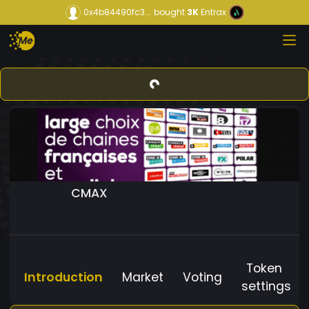
0x4b84490fc3...
bought
3K
Entrax
CMAX
Token
Introduction
Market
Voting
settings