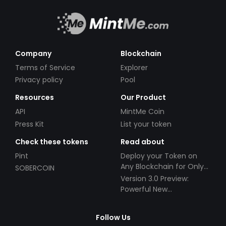
Company
Blockchain
Terms of Service
Explorer
Privacy policy
Pool
Resources
Our Product
API
MintMe Coin
Press Kit
List your token
Check these tokens
Read about
Pint
Deploy your Token on
Any Blockchain for Only
SOBERCOIN
$49!
Version 3.0 Preview:
Powerful New
Partnerships!
Follow Us