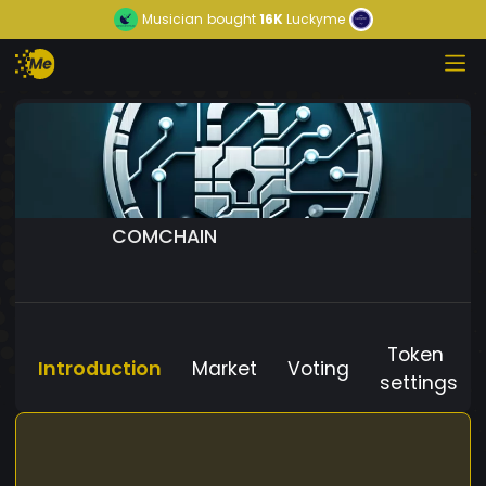
Musician
bought
16K
Luckyme
COMCHAIN
Token
Introduction
Market
Voting
settings