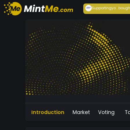
Supportingyo...
bough
Introduction
Market
Voting
T