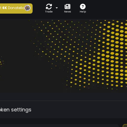
t
6K
Donatello
Trade
News
Help
oken settings