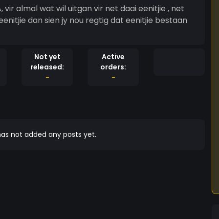
 vir almal wat wil uitgan vir net daai eenitjie , net
 eenitjie dan sien jy nou regtig dat eenitjie bestaan
Not yet
Active
released:
orders:
-
-
as not added any posts yet.