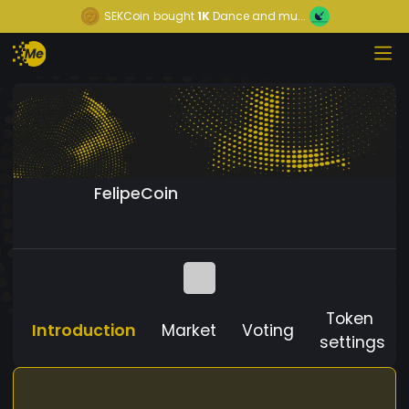
SEKCoin
bought
1K
Dance and mu...
FelipeCoin
Token
Introduction
Market
Voting
settings