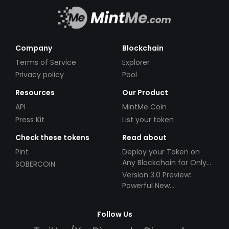
Company
Blockchain
Terms of Service
Explorer
Privacy policy
Pool
Resources
Our Product
API
MintMe Coin
Press Kit
List your token
Check these tokens
Read about
Pint
Deploy your Token on
Any Blockchain for Only
SOBERCOIN
$49!
Version 3.0 Preview:
Powerful New
Partnerships!
Follow Us