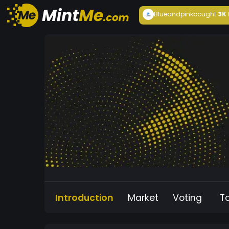
Blueandpink
bought
3K
Introduction
Market
Voting
T