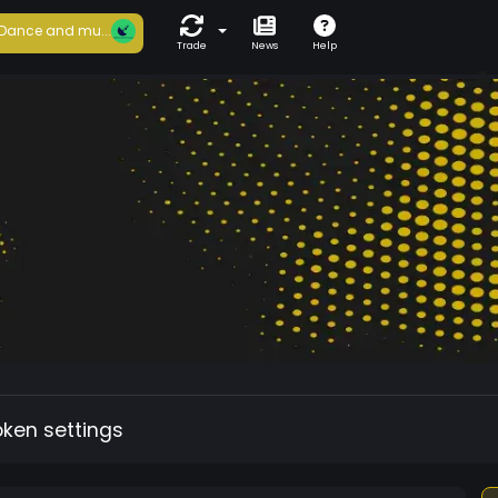
Dance and mu...
Trade
News
Help
oken settings