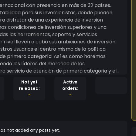
ernacional con presencia en más de 32 países.
tabilidad para sus inversionistas, donde pueden
para disfrutar de una experiencia de inversión
nas condiciones de inversión superiores y una
r nivel lleven a cabo sus ambiciones de inversión.
tros usuarios el centro mismo de la política
n de primera categoría. Así es como haremos
siendo los líderes del mercado de las
o servicio de atención de primera categoria y el
der
Not yet
Active
mundo de las criptomonedas y las plataformas de
released:
orders:
r sus objetivos y su nivel experiencia y, si fuera
-
-
te. Por favor, lea en su totalidad la Advertencia
información en nuestra página oficial: https://www.hforexpro.net/
as not added any posts yet.