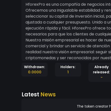
HforexPro es una compañía de negocios int
Ofrecemos una inigualable estabilidad y ren
seleccionar su capital de inversión inicial, 
ajustada a cualquier presupuesto. Unido a u
ejecución rápida y fácil. HforexPro ofrece todas las herramientas, soporte y servicios
necesarios para que los clientes de cualquie
Nuestra misión empresarial es hacer de nues
comercial y brindar un servicio de atenció
realidad nuestra visión empresarial: seguir 
criptomonedas y ser reconocidos por nuestr
pago puntual de las utilidades a cada usuario. Por favor, asegúrese de compren
Withdrawn:
Holders:
Already
plenamente los riesgos involucrados en el 
0.0000
1
released:
inversión, teniendo en cuenta antes de inverti
-
necesario, busque asesoramiento independien
de riesgo al completo. Más 
Latest
News
The token creator h