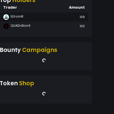
Top
Holders
Trader
Amount
ELfromR
109
QUADrillionX
100
Bounty
Campaigns
Token
Shop