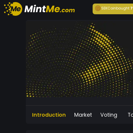
SEKCoin
bought
7
Introduction
Market
Voting
T