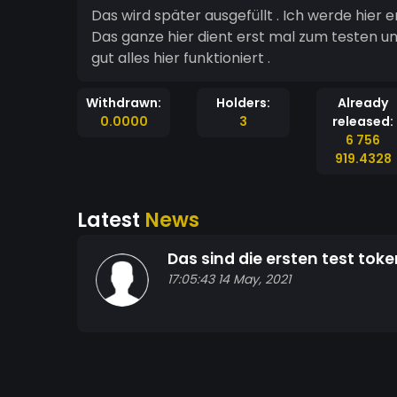
Das wird später ausgefüllt . Ich werde hier e
Das ganze hier dient erst mal zum testen und wird nach und nach umgebaut . Je nach dem wie
gut alles hier funktioniert .
Withdrawn:
Holders:
Already
0.0000
3
released:
6 756
919.4328
Latest
News
Das sind die ersten test tok
17:05:43 14 May, 2021