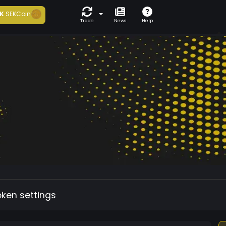
K
SEKCoin
Trade
News
Help
oken settings