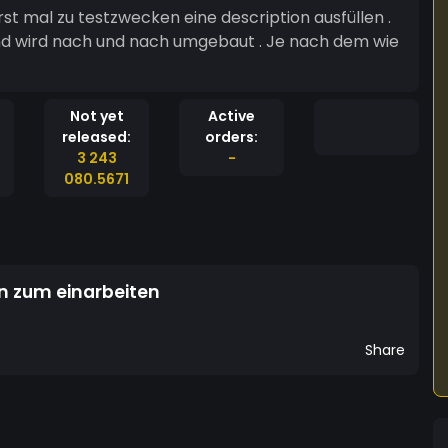
rst mal zu testzwecken eine description ausfüllen .
Not yet
Active
released:
orders:
3 243
-
080.5671
en zum einarbeiten
Share