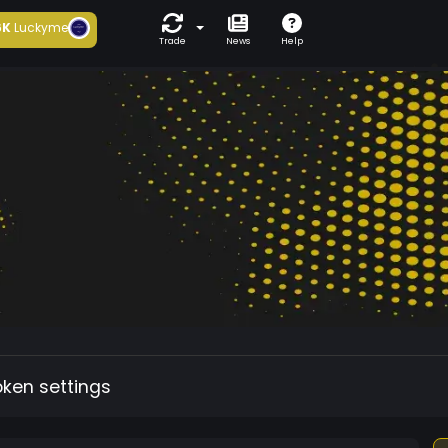
6K
Luckyme
Trade
News
Help
oken settings