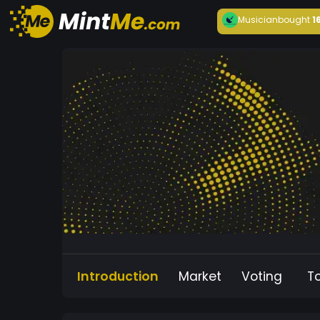
Musician
bought
1
Introduction
Market
Voting
T