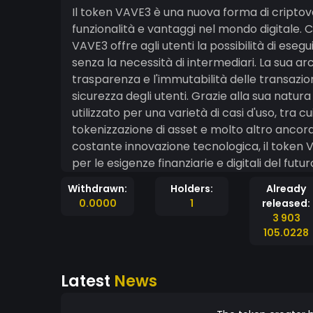
Il token VAVE3 è una nuova forma di cripto
funzionalità e vantaggi nel mondo digitale. 
VAVE3 offre agli utenti la possibilità di eseg
senza la necessità di intermediari. La sua a
trasparenza e l'immutabilità delle transazi
sicurezza degli utenti. Grazie alla sua natu
utilizzato per una varietà di casi d'uso, tr
tokenizzazione di asset e molto altro ancora
costante innovazione tecnologica, il token 
per le esigenze finanziarie e digitali del fut
rivoluzione della finanza decentralizzata!
Withdrawn:
Holders:
Already
0.0000
1
released:
3 903
105.0228
Latest
News