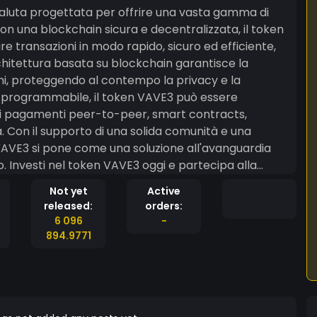
valuta progettata per offrire una vasta gamma di
Con una blockchain sicura e decentralizzata, il token
uire transazioni in modo rapido, sicuro ed efficiente,
rchitettura basata su blockchain garantisce la
oni, proteggendo al contempo la privacy e la
ra programmabile, il token VAVE3 può essere
a cui pagamenti peer-to-peer, smart contracts,
. Con il supporto di una solida comunità e una
VAVE3 si pone come una soluzione all'avanguardia
uro. Investi nel token VAVE3 oggi e partecipa alla
Not yet
Active
released:
orders:
6 096
-
894.9771