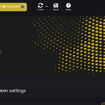
t
6K
Donatello
Trade
News
Help
oken settings