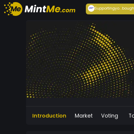
Supportingyo...
bough
Introduction
Market
Voting
T